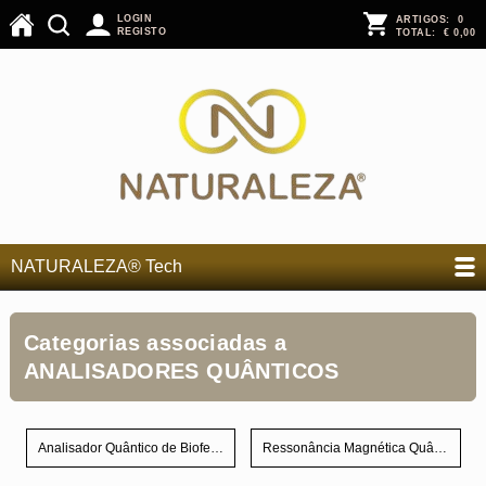
LOGIN
ARTIGOS:
0
REGISTO
TOTAL:
€ 0,00
NATURALEZA® Tech
Categorias associadas a
ANALISADORES QUÂNTICOS
Analisador Quântico de Biofeedback/Terapia Quântica
Ressonância Magnética Quântica - RMQ