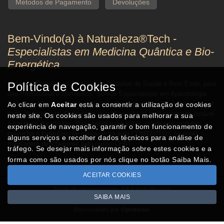
Métodos de Pagamento
Devoluções
Bem-Vindo(a) à Naturaleza®Tech -
Especialistas em Medicina Quântica e Bio-
Energética
Empresa Pioneira em Portugal de produtos de Saúde e Bem Estar, para
Política de Cookies
uso Profissional e Doméstico. Somos Especialistas em Aparatologia
Quântica, não invasiva, que visa auxiliar o processo de diagnóstico por
Ao clicar em
Aceitar
está a consentir a utilização de cookies
parte do terapeuta. Os nossos aparelhos são de funcionamento estável
neste site. Os cookies são usados para melhorar a sua
e bastante duradouros. Para saber mais sobre os nossos produtos,
experiência de navegação, garantir o bom funcionamento de
preencha o formulário de contacto na área CONTACTOS ou deixe
alguns serviços e recolher dados técnicos para análise de
mensagem directamente pelo nosso CHAT.
tráfego. Se desejar mais informação sobre estes cookies e a
forma como são usados por nós clique no botão Saiba Mais.
ACEITAR COOKIES
Todos os valores incluem IVA à taxa em vigor
SAIBA MAIS
Copyright © NATURALEZA.pt 2026
Desenvolvido por
Optimeios