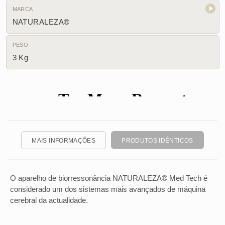
1 copo de suplementação | 1 cabo de ligação| Manual em
MARCA
Português e dispositivo na língua portuguesa| Entrega de
NATURALEZA®
Pen com Software em Português | Mala de alumínio para
transporte | Garantia de 3 anos | Equipamento Certificado
PESO
com marca CE | Entrega imediata via CTT |
3 Kg
MAIS INFORMAÇÕES
PRODUTOS IDÊNTICOS
O aparelho de biorressonância NATURALEZA® Med Tech é
considerado um dos sistemas mais avançados de máquina
cerebral da actualidade.