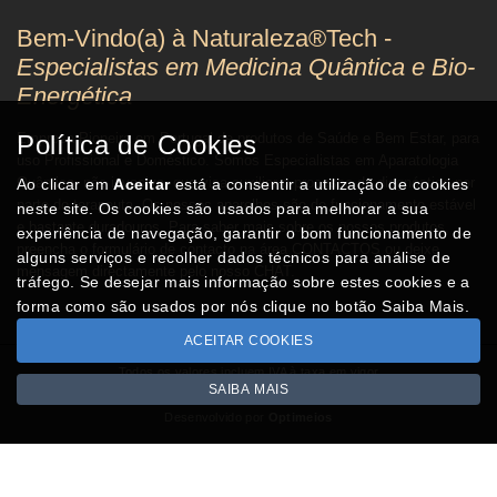
Bem-Vindo(a) à Naturaleza®Tech -
Especialistas em Medicina Quântica e Bio-
Energética
Empresa Pioneira em Portugal de produtos de Saúde e Bem Estar, para
Política de Cookies
uso Profissional e Doméstico. Somos Especialistas em Aparatologia
Quântica, não invasiva, que visa auxiliar o processo de diagnóstico por
Ao clicar em
Aceitar
está a consentir a utilização de cookies
parte do terapeuta. Os nossos aparelhos são de funcionamento estável
neste site. Os cookies são usados para melhorar a sua
e bastante duradouros. Para saber mais sobre os nossos produtos,
experiência de navegação, garantir o bom funcionamento de
preencha o formulário de contacto na área CONTACTOS ou deixe
alguns serviços e recolher dados técnicos para análise de
mensagem directamente pelo nosso CHAT.
tráfego. Se desejar mais informação sobre estes cookies e a
forma como são usados por nós clique no botão Saiba Mais.
ACEITAR COOKIES
Todos os valores incluem IVA à taxa em vigor
SAIBA MAIS
Copyright © NATURALEZA.pt 2026
Desenvolvido por
Optimeios
SITES DESTACADOS NA FUNCIONALIDADE RIO
Portugal XXI - Directório Nacional