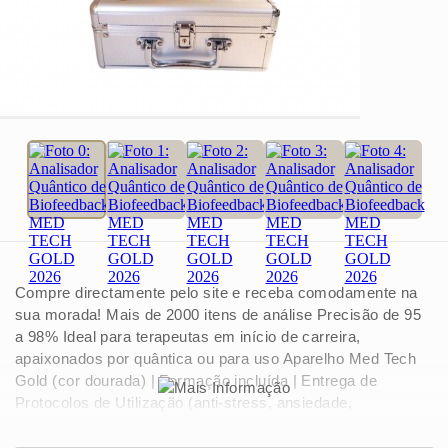
Compre directamente pelo site e receba comodamente na
sua morada! Mais de 2000 itens de análise Precisão de 95
a 98% Ideal para terapeutas em início de carreira,
apaixonados por quântica ou para uso Aparelho Med Tech
Gold (cor dourada) | Formação incluída | Entrega de
Protocolos de Utilização (anti-stress, ansiedade,
emagrecimento, entre outros) Avaliação e terapia quântica |
Fungos e parasitas | Intolerâncias alimentares | 1 Phones |