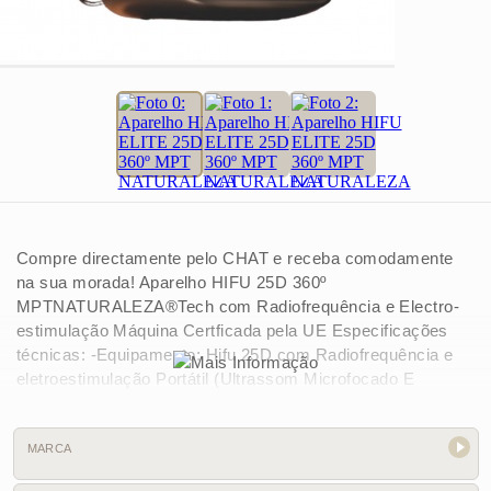
Compre directamente pelo CHAT e receba comodamente
na sua morada! Aparelho HIFU 25D 360º
MPTNATURALEZA®Tech com Radiofrequência e Electro-
estimulação Máquina Certficada pela UE Especificações
técnicas: -Equipamento: Hifu 25D com Radiofrequência e
eletroestimulação Portátil (Ultrassom Microfocado E
Macrofocado de alta intensidade não invasivo) -Função:O
Ultrassom Focalizado de Alta Intensidade (HIFU) é uma das
tecnologias mais inovadoras do mercado de estética,
MARCA
sobretudo entre os tratamentos que visam eliminar a