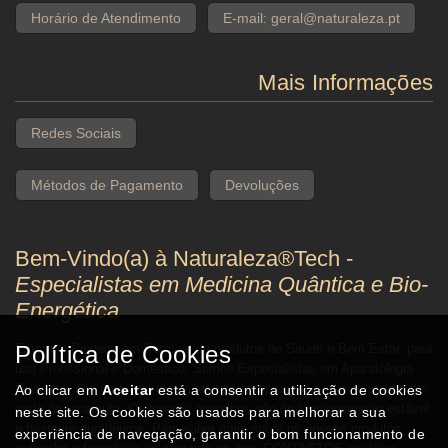
13.0mm) 10.000 disparos cada cartucho –Manípulo 18RS
Horário de Atendimento
E-mail: geral@naturaleza.pt
com mpt, radiofrequência e eletroestimulação- Inclui 6
Cartuchos: (6.0mm/8.0mm/ 10.0mm/13.0mm/
16mm/18.0mm) 10.000 disparos cada cartucho –Manípulo
Mais Informações
36RS com mpt, radiofrequência e eletroestimulação- Inclui
3 Cartuchos: (1.5mm/3.0mm/ 4.5mm) 10.000 disparos cada
Redes Sociais
cartucho
Métodos de Pagamento
Devoluções
Bem-Vindo(a) à Naturaleza®Tech -
Especialistas em Medicina Quântica e Bio-
Energética
Empresa Pioneira em Portugal de produtos de Saúde e Bem Estar, para
Política de Cookies
uso Profissional e Doméstico. Somos Especialistas em Aparatologia
Quântica, não invasiva, que visa auxiliar o processo de diagnóstico por
Ao clicar em
Aceitar
está a consentir a utilização de cookies
parte do terapeuta. Os nossos aparelhos são de funcionamento estável
neste site. Os cookies são usados para melhorar a sua
e bastante duradouros. Para saber mais sobre os nossos produtos,
experiência de navegação, garantir o bom funcionamento de