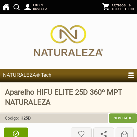
LOGIN
ARTIGOS:
0
REGISTO
TOTAL:
€ 0,00
NATURALEZA® Tech
Aparelho HIFU ELITE 25D 360º MPT
NATURALEZA
Código:
H25D
NOVIDADE