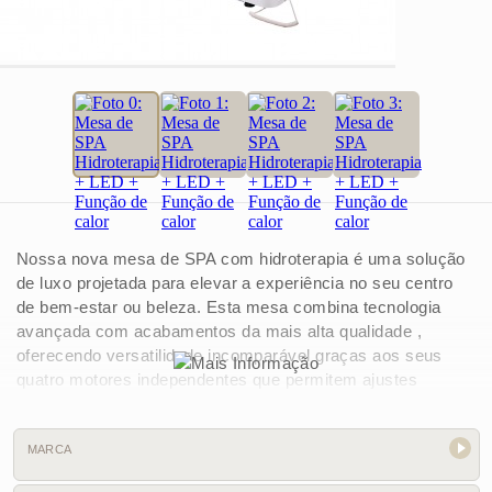
Nossa nova mesa de SPA com hidroterapia é uma solução
de luxo projetada para elevar a experiência no seu centro
de bem-estar ou beleza. Esta mesa combina tecnologia
avançada com acabamentos da mais alta qualidade ,
oferecendo versatilidade incomparável graças aos seus
quatro motores independentes que permitem ajustes
elétricos de altura, encosto e apoio central para as pernas.
Incorpora um sistema de aquecimento integrado com dois
níveis de ajuste através do controle remoto, garantindo uma
MARCA
temperatura ideal para o bem-estar contínuo do cliente. Sua