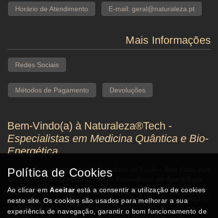
Horário de Atendimento
E-mail: geral@naturaleza.pt
Mais Informações
Redes Sociais
Métodos de Pagamento
Devoluções
Bem-Vindo(a) à Naturaleza®Tech -
Especialistas em Medicina Quântica e Bio-
Energética
Empresa Pioneira em Portugal de produtos de Saúde e Bem Estar, para
Política de Cookies
uso Profissional e Doméstico. Somos Especialistas em Aparatologia
Quântica, não invasiva, que visa auxiliar o processo de diagnóstico por
Ao clicar em
Aceitar
está a consentir a utilização de cookies
parte do terapeuta. Os nossos aparelhos são de funcionamento estável
neste site. Os cookies são usados para melhorar a sua
e bastante duradouros. Para saber mais sobre os nossos produtos,
experiência de navegação, garantir o bom funcionamento de